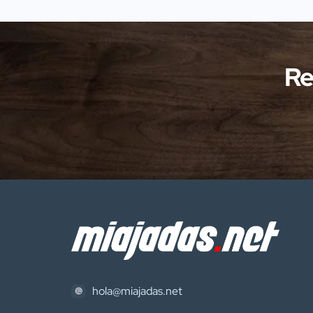
Protección de la Naturaleza
(SEPRONA) de la Comandancia de
Cáceres han llevado a cabo
investigaciones en diversas localidades
Re
de la provincia de Cáceres relacionadas
con presuntos delitos […]
hola@miajadas.net