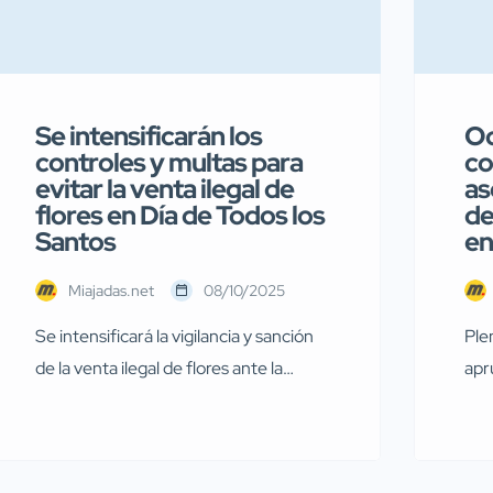
Se intensificarán los
Oc
controles y multas para
co
evitar la venta ilegal de
as
flores en Día de Todos los
de
Santos
en
Miajadas.net
08/10/2025
Se intensificará la vigilancia y sanción
Ple
de la venta ilegal de flores ante la
apr
proximidad del Día de Todos los Santos
par
Con la llegada del Día de Todos los
FAB
Santos, el Ayuntamiento de Miajadas
pri