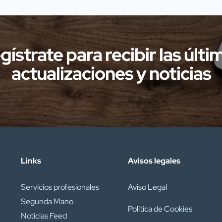
Solís”, se representará el divertido
espectáculo de clown titulado “Ridi
Pagliaccio”. Será una cita ideal para
disfrutar en familia, combinando risas,
gístrate para recibir las últi
música y emociones. Venta […]
actualizaciones y noticias
Links
Avisos legales
Servicios profesionales
Aviso Legal
Segunda Mano
Política de Cookies
Noticias Feed