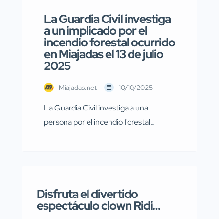
La Guardia Civil investiga
a un implicado por el
incendio forestal ocurrido
en Miajadas el 13 de julio
2025
Miajadas.net
10/10/2025
La Guardia Civil investiga a una
persona por el incendio forestal
ocurrido en Miajadas el pasado 13 de
julio Agentes de la Guardia Civil
pertenecientes al Servicio de
Protección de la Naturaleza
Disfruta el divertido
(SEPRONA) de la Comandancia de
espectáculo clown Ridi
Cáceres han llevado a cabo
Pagliaccio el viernes 17 de