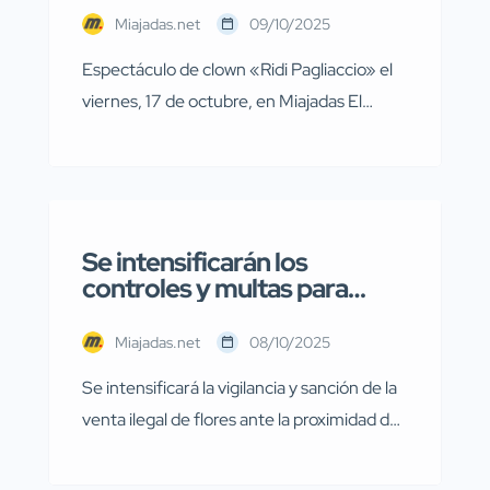
investigaciones en diversas localidades
octubre en el Patio del
Miajadas.net
09/10/2025
de la provincia de Cáceres relacionadas
Palacio de Miajadas
con presuntos delitos […]
Espectáculo de clown «Ridi Pagliaccio» el
viernes, 17 de octubre, en Miajadas El
próximo viernes, 17 de octubre, a las 19:00
horas, en el patio del Complejo Cultural
“Palacio Obispo Solís”, se representará el
divertido espectáculo de clown titulado
Se intensificarán los
“Ridi Pagliaccio”. Será una cita ideal para
controles y multas para
disfrutar en familia, combinando risas,
evitar la venta ilegal de
música y emociones. Venta […]
flores en Día de Todos los
Miajadas.net
08/10/2025
Santos
Se intensificará la vigilancia y sanción de la
venta ilegal de flores ante la proximidad del
Día de Todos los Santos Con la llegada del
Día de Todos los Santos, el Ayuntamiento