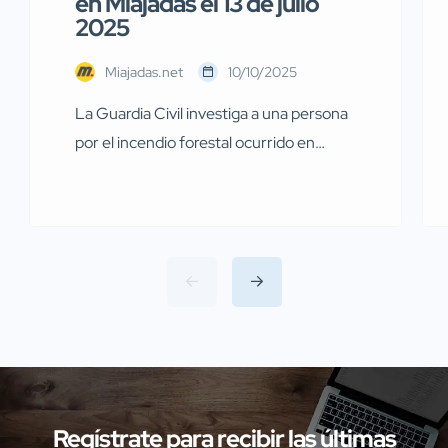
en Miajadas el 13 de julio
2025
Miajadas.net
10/10/2025
La Guardia Civil investiga a una persona
por el incendio forestal ocurrido en
Miajadas el pasado 13 de julio Agentes de
la Guardia Civil pertenecientes al
Servicio de Protección de la Naturaleza
(SEPRONA) de la Comandancia de
Cáceres han llevado a cabo
investigaciones en diversas localidades
de la provincia de Cáceres relacionadas
con presuntos delitos […]
Regístrate para recibir las últimas