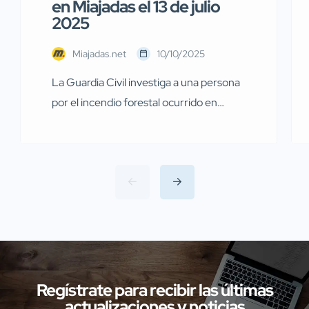
en Miajadas el 13 de julio
2025
Miajadas.net
10/10/2025
La Guardia Civil investiga a una persona
por el incendio forestal ocurrido en
Miajadas el pasado 13 de julio Agentes de
la Guardia Civil pertenecientes al
Servicio de Protección de la Naturaleza
(SEPRONA) de la Comandancia de
Cáceres han llevado a cabo
investigaciones en diversas localidades
de la provincia de Cáceres relacionadas
con presuntos delitos […]
Regístrate para recibir las últimas
actualizaciones y noticias