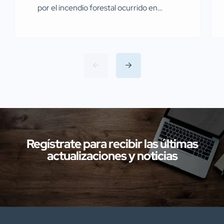
por el incendio forestal ocurrido en
Miajadas el pasado 13 de julio Agentes de
la Guardia Civil pertenecientes al
Servicio de Protección de la Naturaleza
(SEPRONA) de la Comandancia de
Cáceres han llevado a cabo
investigaciones en diversas localidades
de la provincia de Cáceres relacionadas
con presuntos delitos […]
Regístrate para recibir las últimas
actualizaciones y noticias