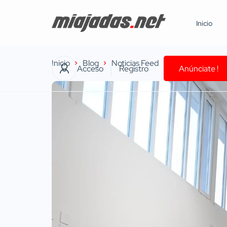
Inicio
Inicio
Blog
Noticias Feed
Pleno Ordinario
Acceso
Registro
Anúnciate !