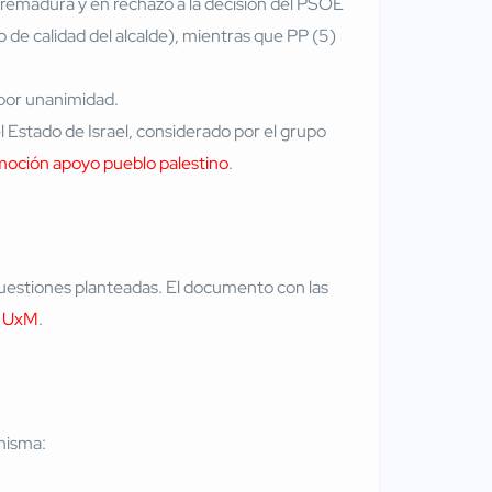
tremadura y en rechazo a la decisión del PSOE
 de calidad del alcalde), mientras que PP (5)
 por unanimidad.
el Estado de Israel, considerado por el grupo
moción apoyo pueblo palestino
.
 cuestiones planteadas. El documento con las
o UxM
.
 misma: