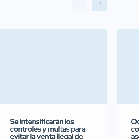
Se intensificarán los
Oc
controles y multas para
co
evitar la venta ilegal de
as