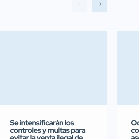
Se intensificarán los
Oc
controles y multas para
co
evitar la venta ilegal de
as