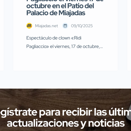
octubre en el Patio del
Palacio de Miajadas
Miajadas.net
09/10/2025
Espectáculo de clown «Ridi
Pagliaccio» el viernes, 17 de octubre,
en Miajadas El próximo viernes, 17 de
octubre, a las 19:00 horas, en el patio
del Complejo Cultural “Palacio Obispo
Solís”, se representará el divertido
espectáculo de clown titulado “Ridi
Pagliaccio”. Será una cita ideal para
disfrutar en familia, combinando risas,
gístrate para recibir las últi
música y emociones. Venta […]
actualizaciones y noticias