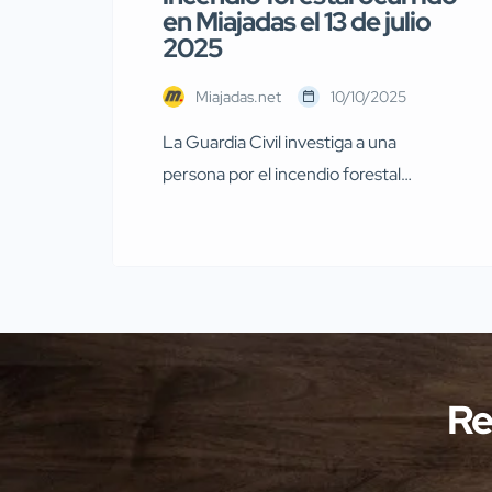
en Miajadas el 13 de julio
2025
Miajadas.net
10/10/2025
La Guardia Civil investiga a una
persona por el incendio forestal
ocurrido en Miajadas el pasado 13 de
julio Agentes de la Guardia Civil
pertenecientes al Servicio de
Protección de la Naturaleza
(SEPRONA) de la Comandancia de
Cáceres han llevado a cabo
investigaciones en diversas localidades
Re
de la provincia de Cáceres relacionadas
con presuntos delitos […]