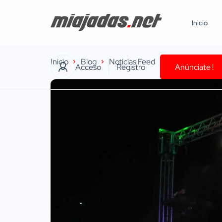
Inicio
Inicio
Blog
Noticias Feed
Ofertas de barr
Acceso
Registro
Anúnciate !