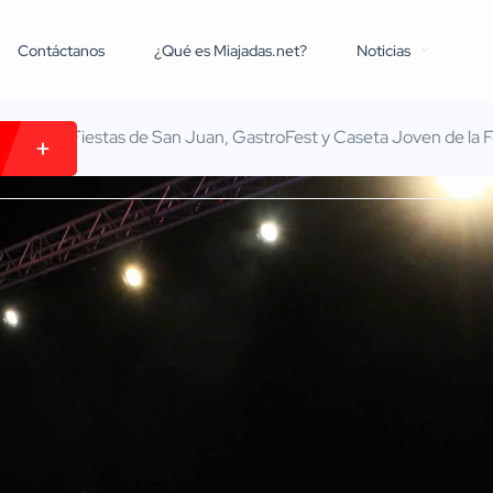
Contáctanos
¿Qué es Miajadas.net?
Noticias
a para las Fiestas de San Juan, GastroFest y Caseta Joven de la 