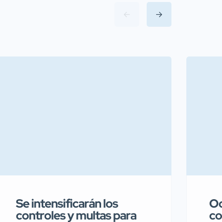
Se intensificarán los
Oc
controles y multas para
co