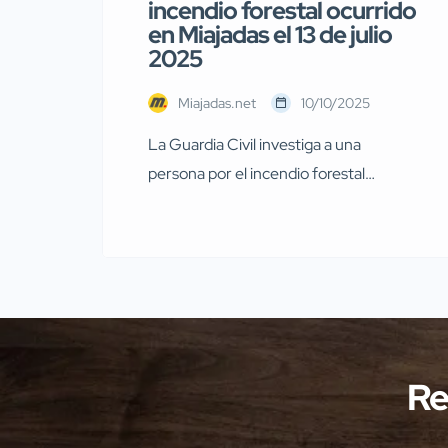
incendio forestal ocurrido
en Miajadas el 13 de julio
2025
Miajadas.net
10/10/2025
La Guardia Civil investiga a una
persona por el incendio forestal
ocurrido en Miajadas el pasado 13 de
julio Agentes de la Guardia Civil
pertenecientes al Servicio de
Protección de la Naturaleza
(SEPRONA) de la Comandancia de
Cáceres han llevado a cabo
investigaciones en diversas localidades
Re
de la provincia de Cáceres relacionadas
con presuntos delitos […]