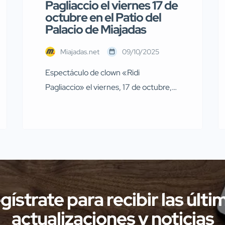
Pagliaccio el viernes 17 de
octubre en el Patio del
Palacio de Miajadas
Miajadas.net
09/10/2025
Espectáculo de clown «Ridi
Pagliaccio» el viernes, 17 de octubre,
en Miajadas El próximo viernes, 17 de
octubre, a las 19:00 horas, en el patio
del Complejo Cultural “Palacio Obispo
Solís”, se representará el divertido
espectáculo de clown titulado “Ridi
Pagliaccio”. Será una cita ideal para
disfrutar en familia, combinando risas,
gístrate para recibir las últi
música y emociones. Venta […]
actualizaciones y noticias