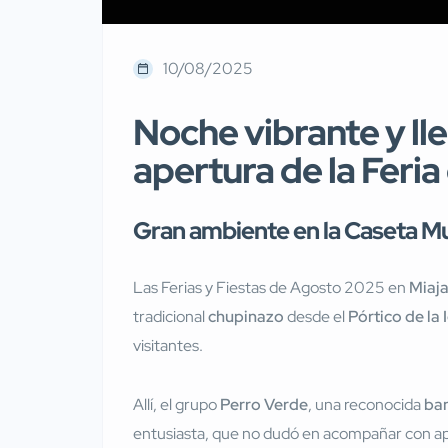
10/08/2025
Noche vibrante y lle
apertura de la Feri
Gran ambiente en la Caseta Mu
Las Ferias y Fiestas de Agosto 2025 en
Miaj
tradicional
chupinazo
desde el
Pórtico de la 
visitantes.
Allí, el grupo
Perro Verde
, una reconocida
ban
entusiasta, que no dudó en acompañar con ap