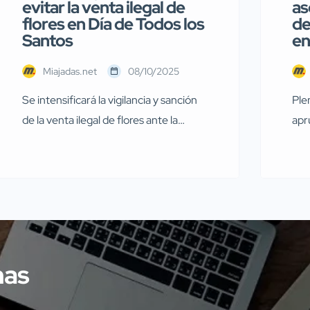
evitar la venta ilegal de
as
flores en Día de Todos los
de
Santos
en
Miajadas.net
08/10/2025
Se intensificará la vigilancia y sanción
Ple
de la venta ilegal de flores ante la
apr
proximidad del Día de Todos los Santos
par
Con la llegada del Día de Todos los
FAB
Santos, el Ayuntamiento de Miajadas
pri
ha emitido un bando para recordar y
Mia
advertir sobre la normativa vigente
cor
relacionada con la venta de flores
ses
durante estas fechas […]
sil
mas
gen