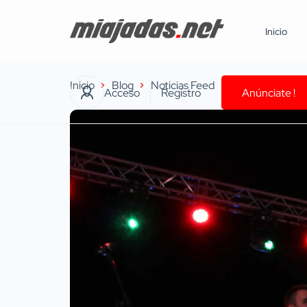
Inicio
Inicio
Blog
Noticias Feed
Noche vibrante y
Acceso
Registro
Anúnciate !