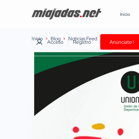
Inicio
Inicio
Blog
Noticias Feed
Miajadas será e
Acceso
Registro
Anúnciate !