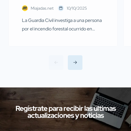
Miajadas.net
10/10/2025
La Guardia Civil investiga a una persona
por el incendio forestal ocurrido en
Miajadas el pasado 13 de julio Agentes de
la Guardia Civil pertenecientes al
Servicio de Protección de la Naturaleza
(SEPRONA) de la Comandancia de
Cáceres han llevado a cabo
investigaciones en diversas localidades
de la provincia de Cáceres relacionadas
con presuntos delitos […]
Regístrate para recibir las últimas
actualizaciones y noticias