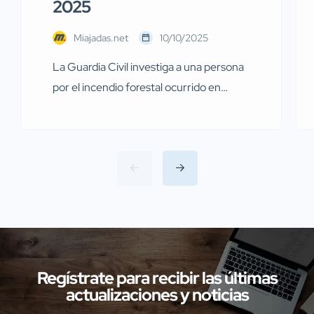
2025
Miajadas.net
10/10/2025
La Guardia Civil investiga a una persona
por el incendio forestal ocurrido en
Miajadas el pasado 13 de julio Agentes de
la Guardia Civil pertenecientes al
Servicio de Protección de la Naturaleza
(SEPRONA) de la Comandancia de
Cáceres han llevado a cabo
investigaciones en diversas localidades
de la provincia de Cáceres relacionadas
con presuntos delitos […]
Regístrate para recibir las últimas
actualizaciones y noticias