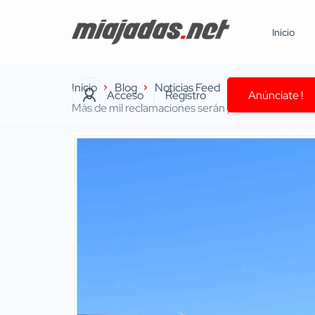
Inicio
Inicio
Blog
Noticias Feed
Acceso
Registro
Anúnciate !
Más de mil reclamaciones serán presentadas ante l