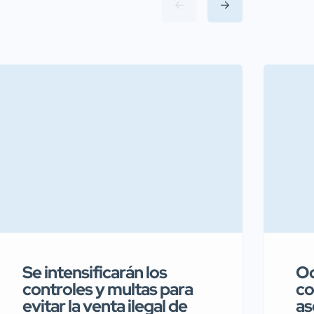
Se intensificarán los
Oc
controles y multas para
co
evitar la venta ilegal de
as