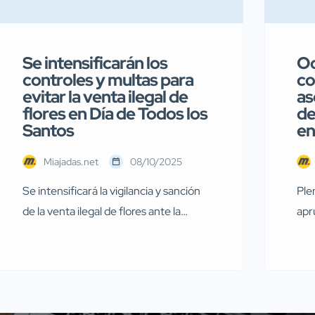
Se intensificarán los
Oc
controles y multas para
co
evitar la venta ilegal de
as
flores en Día de Todos los
de
Santos
en
Miajadas.net
08/10/2025
Se intensificará la vigilancia y sanción
Ple
de la venta ilegal de flores ante la
apr
proximidad del Día de Todos los Santos
par
Con la llegada del Día de Todos los
FAB
Santos, el Ayuntamiento de Miajadas
pri
ha emitido un bando para recordar y
Mia
advertir sobre la normativa vigente
cor