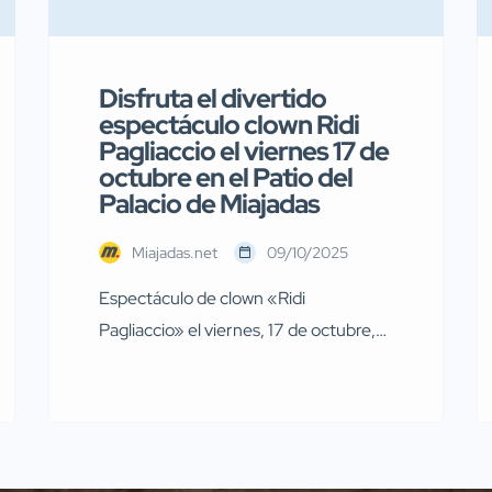
Disfruta el divertido
espectáculo clown Ridi
Pagliaccio el viernes 17 de
octubre en el Patio del
Palacio de Miajadas
Miajadas.net
09/10/2025
Espectáculo de clown «Ridi
Pagliaccio» el viernes, 17 de octubre,
en Miajadas El próximo viernes, 17 de
octubre, a las 19:00 horas, en el patio
del Complejo Cultural “Palacio Obispo
Solís”, se representará el divertido
espectáculo de clown titulado “Ridi