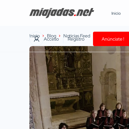
Inicio
Inicio
Blog
Noticias Feed
La Coral Munici
Acceso
Registro
Anúnciate !