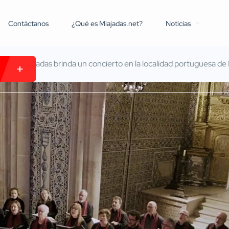
Contáctanos
¿Qué es Miajadas.net?
Noticias
pal de Miajadas brinda un concierto en la localidad portuguesa d