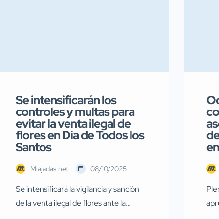
Se intensificarán los
Oc
controles y multas para
co
evitar la venta ilegal de
as
flores en Día de Todos los
de
Santos
en
Miajadas.net
08/10/2025
Se intensificará la vigilancia y sanción
Ple
de la venta ilegal de flores ante la
apr
proximidad del Día de Todos los Santos
par