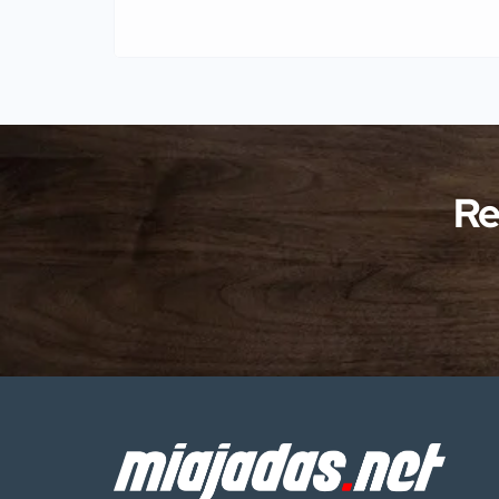
julio Agentes de la Guardia Civil
pertenecientes al Servicio de
Protección de la Naturaleza
(SEPRONA) de la Comandancia de
Cáceres han llevado a cabo
investigaciones en diversas localidades
Re
de la provincia de Cáceres relacionadas
con presuntos delitos […]