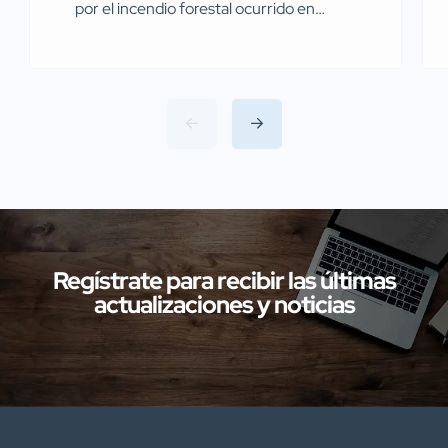
por el incendio forestal ocurrido en
Miajadas el pasado 13 de julio Agentes de
la Guardia Civil pertenecientes al
Servicio de Protección de la Naturaleza
(SEPRONA) de la Comandancia de
Cáceres han llevado a cabo
investigaciones en diversas localidades
de la provincia de Cáceres relacionadas
con presuntos delitos […]
Regístrate para recibir las últimas
actualizaciones y noticias