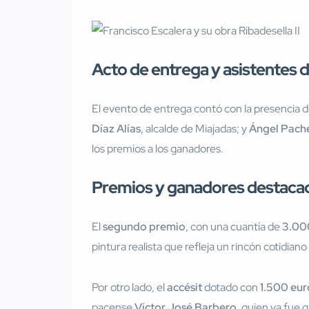
Acto de entrega y asistentes 
El evento de entrega contó con la presencia
Díaz Alías
, alcalde de Miajadas; y
Ángel Pach
los premios a los ganadores.
Premios y ganadores destaca
El
segundo premio
, con una cuantía de
3.00
pintura realista que refleja un rincón cotidia
Por otro lado, el
accésit
dotado con
1.500 eur
pacense
Víctor José Barbero
, quien ya fue