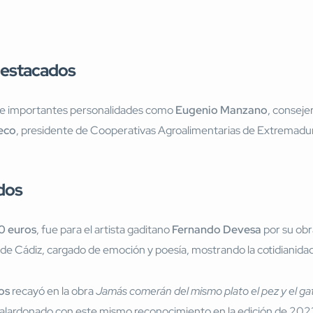
destacados
 de importantes personalidades como
Eugenio Manzano
, consej
eco
, presidente de Cooperativas Agroalimentarias de Extremadura
dos
0 euros
, fue para el artista gaditano
Fernando Devesa
por su ob
no de Cádiz, cargado de emoción y poesía, mostrando la cotidianid
os
recayó en la obra
Jamás comerán del mismo plato el pez y el ga
 galardonado con este mismo reconocimiento en la edición de 202