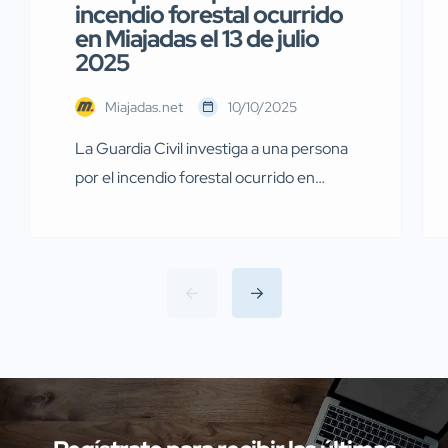
incendio forestal ocurrido
en Miajadas el 13 de julio
2025
Miajadas.net
10/10/2025
La Guardia Civil investiga a una persona
por el incendio forestal ocurrido en
Miajadas el pasado 13 de julio Agentes de
la Guardia Civil pertenecientes al
Servicio de Protección de la Naturaleza
(SEPRONA) de la Comandancia de
Cáceres han llevado a cabo
investigaciones en diversas localidades
de la provincia de Cáceres relacionadas
con presuntos delitos […]