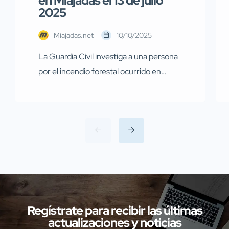
en Miajadas el 13 de julio
2025
Miajadas.net
10/10/2025
La Guardia Civil investiga a una persona
por el incendio forestal ocurrido en
Miajadas el pasado 13 de julio Agentes de
la Guardia Civil pertenecientes al
Servicio de Protección de la Naturaleza
(SEPRONA) de la Comandancia de
Cáceres han llevado a cabo
investigaciones en diversas localidades
de la provincia de Cáceres relacionadas
con presuntos delitos […]
Regístrate para recibir las últimas
actualizaciones y noticias