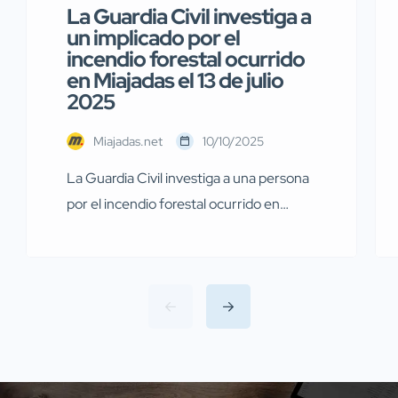
La Guardia Civil investiga a
un implicado por el
incendio forestal ocurrido
en Miajadas el 13 de julio
2025
Miajadas.net
10/10/2025
La Guardia Civil investiga a una persona
por el incendio forestal ocurrido en
Miajadas el pasado 13 de julio Agentes de
la Guardia Civil pertenecientes al
Servicio de Protección de la Naturaleza
(SEPRONA) de la Comandancia de
Cáceres han llevado a cabo
investigaciones en diversas localidades
de la provincia de Cáceres relacionadas