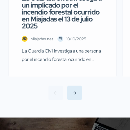
un implicado por el
incendio forestal ocurrido
en Miajadas el 13 de julio
2025
Miajadas.net
10/10/2025
La Guardia Civil investiga a una persona
por el incendio forestal ocurrido en
Miajadas el pasado 13 de julio Agentes de
la Guardia Civil pertenecientes al
Servicio de Protección de la Naturaleza
(SEPRONA) de la Comandancia de
Cáceres han llevado a cabo
investigaciones en diversas localidades
de la provincia de Cáceres relacionadas
con presuntos delitos […]