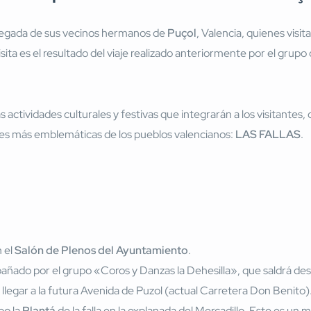
legada de sus vecinos hermanos de
Puçol
, Valencia, quienes visit
visita es el resultado del viaje realizado anteriormente por el grup
actividades culturales y festivas que integrarán a los visitantes
ones más emblemáticas de los pueblos valencianos:
LAS FALLAS
.
n el
Salón de Plenos del Ayuntamiento
.
ñado por el grupo «Coros y Danzas la Dehesilla», que saldrá desd
ta llegar a la futura Avenida de Puzol (actual Carretera Don Benito)
bo la
Plantá
de la falla en la explanada del Mercadillo. Este es un