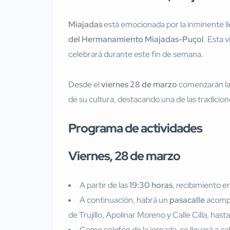
Miajadas
está emocionada por la inminente l
del Hermanamiento Miajadas-Puçol
. Esta 
celebrará durante este fin de semana.
Desde el
viernes 28 de marzo
comenzarán las 
de su cultura, destacando una de las tradici
Programa de actividades
Viernes, 28 de marzo
A partir de las
19:30 horas
, recibimiento e
A continuación, habrá un
pasacalle
acompa
de Trujillo, Apolinar Moreno y Calle Cilla, has
Como colofón de la jornada, se llevará a ca