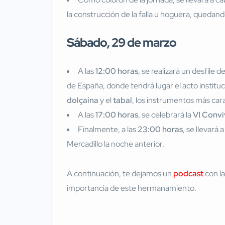
la construcción de la falla u hoguera, quedand
Sábado, 29 de marzo
A las
12:00 horas
, se realizará un desfile
de España, donde tendrá lugar el acto institu
dolçaina
y el
tabal
, los instrumentos más cara
A las
17:00 horas
, se celebrará la
VI Convi
Finalmente, a las
23:00 horas
, se llevará 
Mercadillo la noche anterior.
A continuación, te dejamos un
podcast
con la
importancia de este hermanamiento.