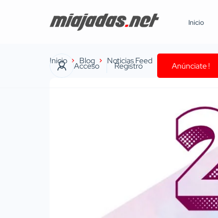
Inicio
Inicio
Blog
Noticias Feed
Este fin de sem
Acceso
Registro
Anúnciate !