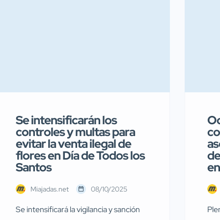
Se intensificarán los
Oc
controles y multas para
co
evitar la venta ilegal de
as
flores en Día de Todos los
de
Santos
en
Miajadas.net
08/10/2025
Se intensificará la vigilancia y sanción
Ple