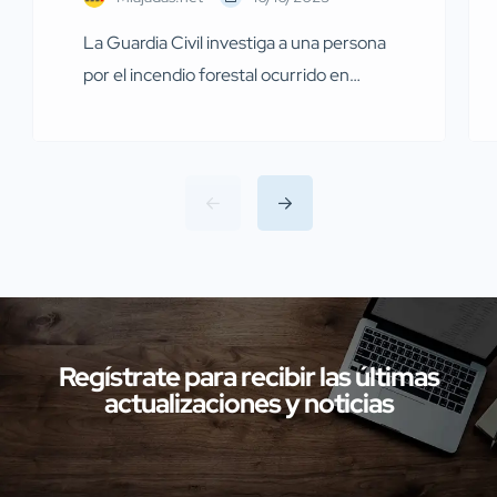
La Guardia Civil investiga a una persona
por el incendio forestal ocurrido en
Miajadas el pasado 13 de julio Agentes de
la Guardia Civil pertenecientes al
Servicio de Protección de la Naturaleza
(SEPRONA) de la Comandancia de
Cáceres han llevado a cabo
investigaciones en diversas localidades
de la provincia de Cáceres relacionadas
con presuntos delitos […]
Regístrate para recibir las últimas
actualizaciones y noticias