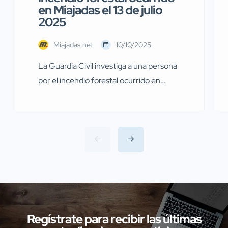
en Miajadas el 13 de julio
2025
Miajadas.net
10/10/2025
La Guardia Civil investiga a una persona
por el incendio forestal ocurrido en
Miajadas el pasado 13 de julio Agentes de
la Guardia Civil pertenecientes al
Servicio de Protección de la Naturaleza
(SEPRONA) de la Comandancia de
Cáceres han llevado a cabo
investigaciones en diversas localidades
de la provincia de Cáceres relacionadas
con presuntos delitos […]
Regístrate para recibir las últimas