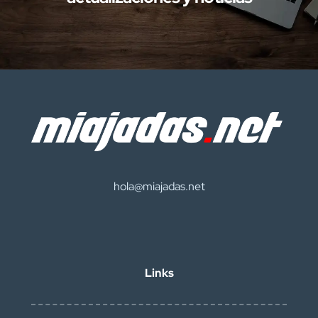
hola@miajadas.net
Links