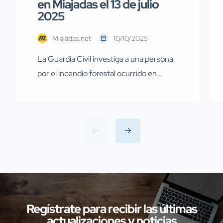
en Miajadas el 13 de julio
2025
Miajadas.net
10/10/2025
La Guardia Civil investiga a una persona
por el incendio forestal ocurrido en
Miajadas el pasado 13 de julio Agentes de
la Guardia Civil pertenecientes al
Servicio de Protección de la Naturaleza
(SEPRONA) de la Comandancia de
Cáceres han llevado a cabo
investigaciones en diversas localidades
de la provincia de Cáceres relacionadas
con presuntos delitos […]
Regístrate para recibir las últimas
actualizaciones y noticias