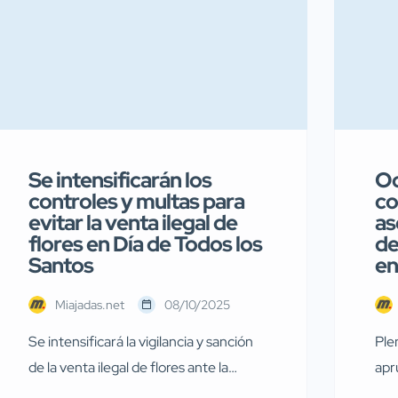
Se intensificarán los
Oc
controles y multas para
co
evitar la venta ilegal de
as
flores en Día de Todos los
de
Santos
en
Miajadas.net
08/10/2025
Se intensificará la vigilancia y sanción
Ple
de la venta ilegal de flores ante la
apr
proximidad del Día de Todos los Santos
par