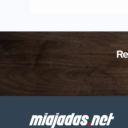
julio Agentes de la Guardia Civil
pertenecientes al Servicio de
Protección de la Naturaleza
(SEPRONA) de la Comandancia de
Cáceres han llevado a cabo
investigaciones en diversas localidades
Re
de la provincia de Cáceres relacionadas
con presuntos delitos […]