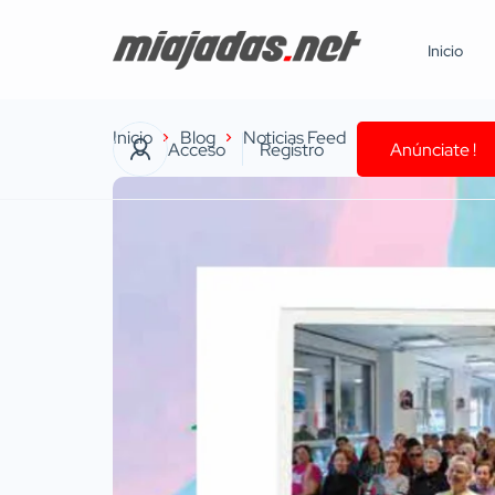
Inicio
Inicio
Blog
Noticias Feed
El Centro de Ma
Acceso
Registro
Anúnciate !