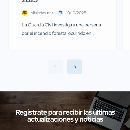
Miajadas.net
10/10/2025
La Guardia Civil investiga a una persona
por el incendio forestal ocurrido en
Miajadas el pasado 13 de julio Agentes de
la Guardia Civil pertenecientes al
Servicio de Protección de la Naturaleza
(SEPRONA) de la Comandancia de
Cáceres han llevado a cabo
investigaciones en diversas localidades
de la provincia de Cáceres relacionadas
con presuntos delitos […]
Regístrate para recibir las últimas
actualizaciones y noticias