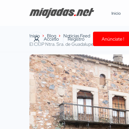
Inicio
Inicio
Blog
Noticias Feed
Acceso
Registro
Anúnciate !
El CEIP Ntra. Sra. de Guadalupe se une a la celeb