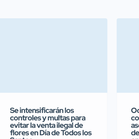
Se intensificarán los
Oc
controles y multas para
co
evitar la venta ilegal de
as
flores en Día de Todos los
de