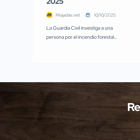
2025
Miajadas.net
10/10/2025
La Guardia Civil investiga a una
persona por el incendio forestal
ocurrido en Miajadas el pasado 13 de
julio Agentes de la Guardia Civil
pertenecientes al Servicio de
Protección de la Naturaleza
(SEPRONA) de la Comandancia de
Cáceres han llevado a cabo
investigaciones en diversas localidades
Re
de la provincia de Cáceres relacionadas
con presuntos delitos […]