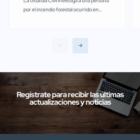
La Guardia Civil investiga a una persona
por el incendio forestal ocurrido en
Miajadas el pasado 13 de julio Agentes de
la Guardia Civil pertenecientes al
Servicio de Protección de la Naturaleza
(SEPRONA) de la Comandancia de
Cáceres han llevado a cabo
investigaciones en diversas localidades
de la provincia de Cáceres relacionadas
con presuntos delitos […]
Regístrate para recibir las últimas
actualizaciones y noticias