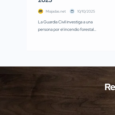
Miajadas.net
10/10/2025
La Guardia Civil investiga a una
persona por el incendio forestal
ocurrido en Miajadas el pasado 13 de
julio Agentes de la Guardia Civil
pertenecientes al Servicio de
Protección de la Naturaleza
(SEPRONA) de la Comandancia de
Cáceres han llevado a cabo
investigaciones en diversas localidades
Re
de la provincia de Cáceres relacionadas
con presuntos delitos […]