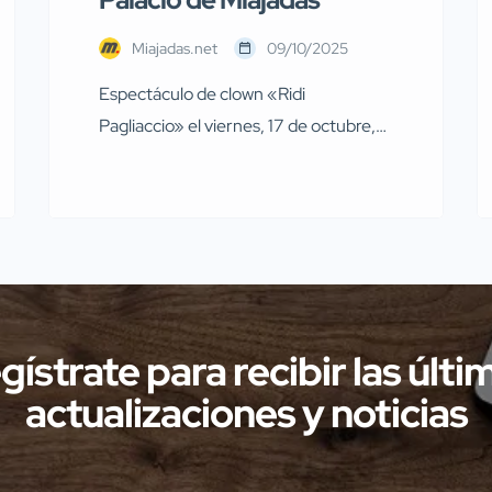
Miajadas.net
09/10/2025
Espectáculo de clown «Ridi
Pagliaccio» el viernes, 17 de octubre,
en Miajadas El próximo viernes, 17 de
octubre, a las 19:00 horas, en el patio
del Complejo Cultural “Palacio Obispo
Solís”, se representará el divertido
espectáculo de clown titulado “Ridi
Pagliaccio”. Será una cita ideal para
disfrutar en familia, combinando risas,
gístrate para recibir las últi
música y emociones. Venta […]
actualizaciones y noticias