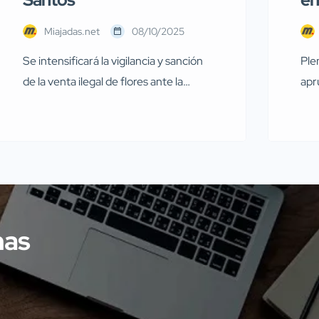
Miajadas.net
08/10/2025
Se intensificará la vigilancia y sanción
Ple
de la venta ilegal de flores ante la
apr
proximidad del Día de Todos los Santos
par
Con la llegada del Día de Todos los
FAB
Santos, el Ayuntamiento de Miajadas
pri
ha emitido un bando para recordar y
Mia
advertir sobre la normativa vigente
cor
relacionada con la venta de flores
ses
durante estas fechas […]
sil
mas
gen