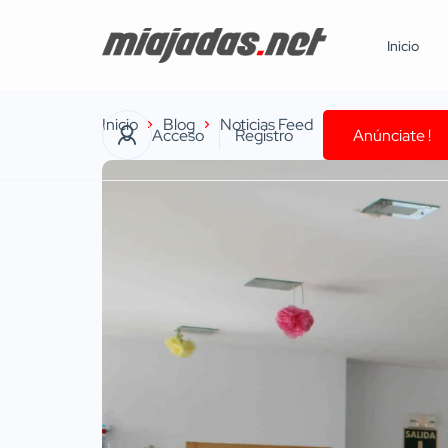
Inicio
Inicio
Blog
Noticias Feed
El Ayuntamiento
Acceso
Registro
Anúnciate !