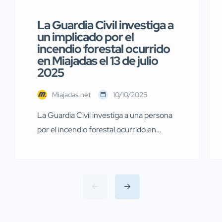
La Guardia Civil investiga a
un implicado por el
incendio forestal ocurrido
en Miajadas el 13 de julio
2025
Miajadas.net
10/10/2025
La Guardia Civil investiga a una persona
por el incendio forestal ocurrido en
Miajadas el pasado 13 de julio Agentes de
la Guardia Civil pertenecientes al
Servicio de Protección de la Naturaleza
(SEPRONA) de la Comandancia de
Cáceres han llevado a cabo
investigaciones en diversas localidades