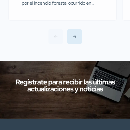
por el incendio forestal ocurrido en
Miajadas el pasado 13 de julio Agentes de
la Guardia Civil pertenecientes al
Servicio de Protección de la Naturaleza
(SEPRONA) de la Comandancia de
Cáceres han llevado a cabo
investigaciones en diversas localidades
de la provincia de Cáceres relacionadas
con presuntos delitos […]
Regístrate para recibir las últimas
actualizaciones y noticias