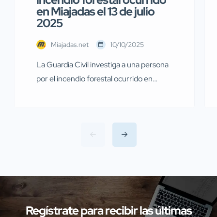
en Miajadas el 13 de julio
2025
Miajadas.net
10/10/2025
La Guardia Civil investiga a una persona
por el incendio forestal ocurrido en
Miajadas el pasado 13 de julio Agentes de
la Guardia Civil pertenecientes al
Servicio de Protección de la Naturaleza
(SEPRONA) de la Comandancia de
Cáceres han llevado a cabo
investigaciones en diversas localidades
de la provincia de Cáceres relacionadas
con presuntos delitos […]
Regístrate para recibir las últimas