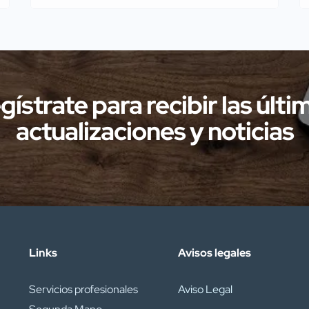
del Complejo Cultural “Palacio Obispo
Solís”, se representará el divertido
espectáculo de clown titulado “Ridi
Pagliaccio”. Será una cita ideal para
disfrutar en familia, combinando risas,
gístrate para recibir las últi
música y emociones. Venta […]
actualizaciones y noticias
Links
Avisos legales
Servicios profesionales
Aviso Legal