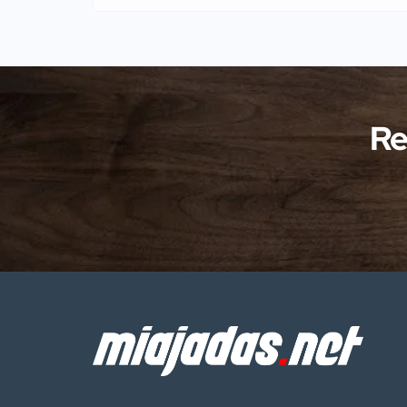
pertenecientes al Servicio de
Protección de la Naturaleza
(SEPRONA) de la Comandancia de
Cáceres han llevado a cabo
investigaciones en diversas localidades
Re
de la provincia de Cáceres relacionadas
con presuntos delitos […]