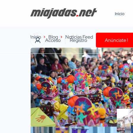
Inicio
Inicio
Blog
Noticias Feed
18 Comparsas se
Acceso
Registro
Anúnciate !