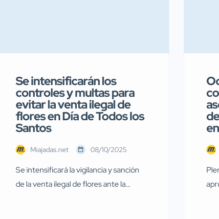
Se intensificarán los
Oc
controles y multas para
co
evitar la venta ilegal de
as
flores en Día de Todos los
de
Santos
en
Miajadas.net
08/10/2025
Se intensificará la vigilancia y sanción
Ple
de la venta ilegal de flores ante la
apr
proximidad del Día de Todos los Santos
par
Con la llegada del Día de Todos los
FAB